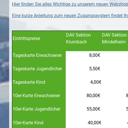
Hier finden Sie alles Wichtige zu unserem neuen Webshop.
Eine kurze Anleitung zum neuen Zugangssystem findet Ihr 
DAV Sektion
DAV Sektion
Eintrittspreise
Krumbach
Mindelheim
Tageskarte Erwachsener
8,00€
Tageskarte Jugendlicher
5,50€
Tageskarte Kind
4,00€
10er-Karte Erwachsener
80,00€
8
10er-Karte Jugendlicher
55,00€
5
10er-Karte Kind
40,00€