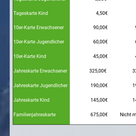
Tageskarte Kind
4,50€
10er-Karte Erwachsener
90,00€
10er-Karte Jugendlicher
60,00€
10er-Karte Kind
45,00€
Jahreskarte Erwachsener
325,00€
3
Jahreskarte Jugendlicher
190,00€
1
Jahreskarte Kind
145,00€
1
Familienjahreskarte
675,00€
Nicht m