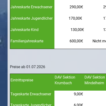
Jahreskarte Erwachsener
290,00€
2
Jahreskarte Jugendlicher
170,00€
1
Jahreskarte Kind
130,00€
1
Familienjahreskarte
600,00€
Nicht m
Preise ab 01.07.2026
DAV Sektion
DAV Sektion
Eintrittspreise
Krumbach
Mindelheim
Tageskarte Erwachsener
9,00€
Tageskarte Jugendlicher
6,00€