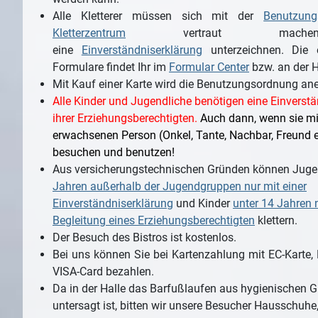
Alle Kletterer müssen sich mit der
Benutzun
Kletterzentrum
vertraut mach
eine
Einverständniserklärung
unterzeichnen. Die 
Formulare findet Ihr im
Formular Center
bzw. an der H
Mit Kauf einer Karte wird die Benutzungsordnung ane
Alle Kinder und Jugendliche benötigen eine Einverst
ihrer Erziehungsberechtigten.
Auch dann, wenn sie mi
erwachsenen Person (Onkel, Tante, Nachbar, Freund et
besuchen und benutzen!
Aus versicherungstechnischen Gründen können Juge
Jahren außerhalb der Jugendgruppen nur mit einer
Einverständniserklärung
und Kinder
unter 14 Jahren n
Begleitung eines Erziehungsberechtigten
klettern.
Der Besuch des Bistros ist kostenlos.
Bei uns können Sie bei Kartenzahlung mit EC-Karte,
VISA-Card bezahlen.
Da in der Halle das Barfußlaufen aus hygienischen 
untersagt ist, bitten wir unsere Besucher Hausschuhe,