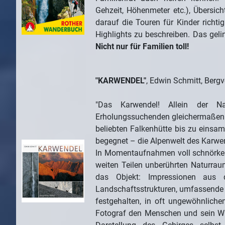
Gehzeit, Höhenmeter etc.), Übersic
darauf die Touren für Kinder richt
Highlights zu beschreiben. Das gel
Nicht nur für Familien toll!
"KARWENDEL"
, Edwin Schmitt, Bergv
"Das Karwendel! Allein der N
Erholungssuchenden gleichermaßen. 
beliebten Falkenhütte bis zu ein
begegnet – die Alpenwelt des Karwen
In Momentaufnahmen voll schnörkell
weiten Teilen unberührten Naturraum
das Objekt: Impressionen aus d
Landschaftsstrukturen, umfassende P
festgehalten, in oft ungewöhnliche
Fotograf den Menschen und sein Wir