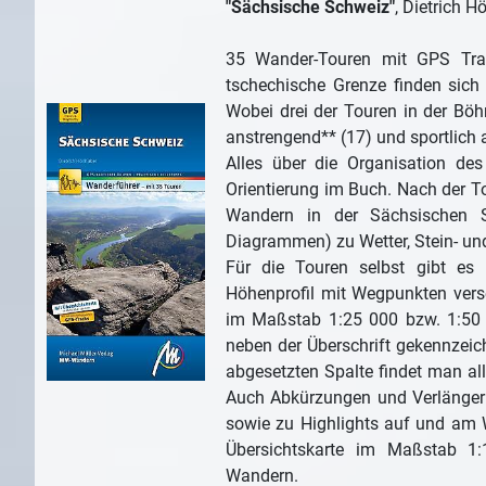
"Sächsische Schweiz"
, Dietrich H
35 Wander-Touren mit GPS Tra
tschechische Grenze finden sich
Wobei drei der Touren in der Bö
anstrengend** (17) und sportlich a
Alles über die Organisation des
Orientierung im Buch. Nach der Tou
Wandern in der Sächsischen Sc
Diagrammen) zu Wetter, Stein- un
Für die Touren selbst gibt es
Höhenprofil mit Wegpunkten verse
im Maßstab 1:25 000 bzw. 1:50 
neben der Überschrift gekennzeich
abgesetzten Spalte findet man al
Auch Abkürzungen und Verlängeru
sowie zu Highlights auf und am W
Übersichtskarte im Maßstab 1
Wandern.