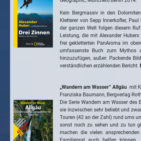
Geographic, München/Berlin 2014.
Kein Bergmassiv in den Dolomiten
Kletterer von Sepp Innerkofler, Pau
der ganzen Welt folgen diesem Ruf.
Leistung, die mit Alexander Hubers
frei gekletterten PanAroma im ober
umfassenste Buch zum Mythos aus
hinzuzufügen, außer: Packende Bilde
verständlichen erzählenden Bericht.
„Wandern am Wasser“ Allgäu
mit K
Franziska Baumann, Bergverlag Rot
Die Serie Wandern am Wasser des Be
sie inzwischen sehr beliebt und zwa
Touren (42 an der Zahl) rund ums u
sonst noch zu sehen und zu tun gi
machen die vielen ansprechenden 
Familienrat auch helfen können. 