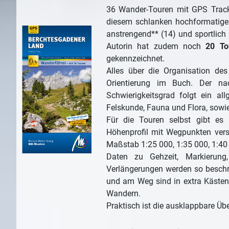
36 Wander-Touren mit GPS Track
diesem schlanken hochformatigen
anstrengend** (14) und sportlich 
Autorin hat zudem noch
20 To
gekennzeichnet.
Alles über die Organisation des
Orientierung im Buch. Der nac
Schwierigkeitsgrad folgt ein al
Felskunde, Fauna und Flora, sow
Für die Touren selbst gibt es
Höhenprofil mit Wegpunkten verse
Maßstab 1:25 000, 1:35 000, 1:40 
Daten zu Gehzeit, Markierung
Verlängerungen werden so beschri
und am Weg sind in extra Käste
Wandern.
Praktisch ist die ausklappbare Üb