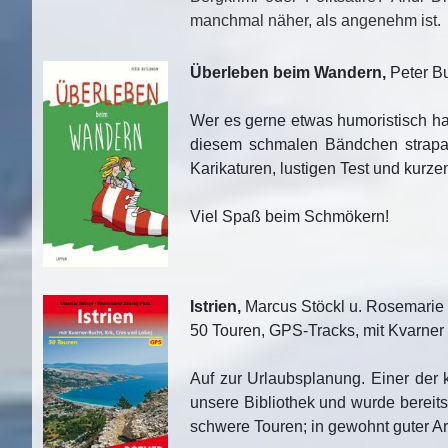
manchmal näher, als angenehm ist.
Überleben beim Wandern,
Peter B
Wer es gerne etwas humoristisch hat
diesem schmalen Bändchen strapaz
Karikaturen, lustigen Test und kurz
Viel Spaß beim Schmökern!
Istrien,
Marcus Stöckl u. Rosemarie 
50 Touren, GPS-Tracks, mit Kvarner 
Auf zur Urlaubsplanung. Einer der 
unsere Bibliothek und wurde bereits
schwere Touren; in gewohnt guter A