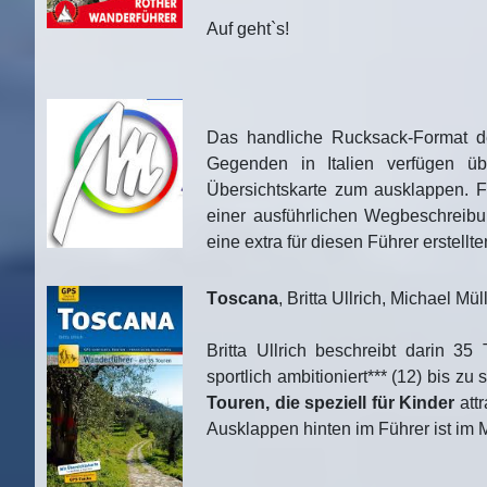
Auf geht`s!
Das handliche Rucksack-Format de
Gegenden in Italien verfügen ü
Übersichtskarte zum ausklappen. Fü
einer ausführlichen Wegbeschreibu
eine extra für diesen Führer erstell
T
oscana
, Britta Ullrich, Michael Mü
Britta Ullrich beschreibt darin 3
sportlich ambitioniert*** (12) bis z
Touren, die speziell für Kinder
attr
Ausklappen hinten im Führer ist im