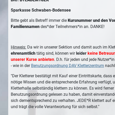
Sparkasse Schwaben-Bodensee
Bitte gebt als Betreff immer die
Kursnummer und den Vor
Familiennamen
des*der Teilnehmers*in an. DANKE!
Hinweis:
Da wir in unserer Sektion und damit auch im Kl
ehrenamtlich
tätig sind, können wir
leider
keine Betreuu
unserer Kurse anbieten
. D.h. für jeden und jede Nutzer*i
- wie in der
Benutzungsordnung DAV Kletterzentrum
nachl
"Der Kletterer bestätigt mit Kauf einer Eintrittskarte, dass 
nötige Wissen und die entsprechende Erfahrung verfügt, u
Kletterhalle selbständig klettern zu können. Es wird ferner 
Benutzungsordnung gelesen zu haben, damit einverstand
sich dementsprechend zu verhalten. JEDE*R klettert auf e
und trägt die volle Verantwortung für sich selbst."