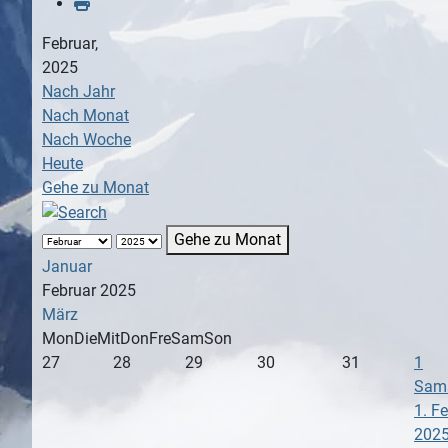
Februar,
2025
Nach Jahr
Nach Monat
Nach Woche
Heute
Gehe zu Monat
Gehe zu Monat
Januar
Februar 2025
März
Mon
Die
Mit
Don
Fre
Sam
Son
27
28
29
30
31
1
Sams
1. F
202