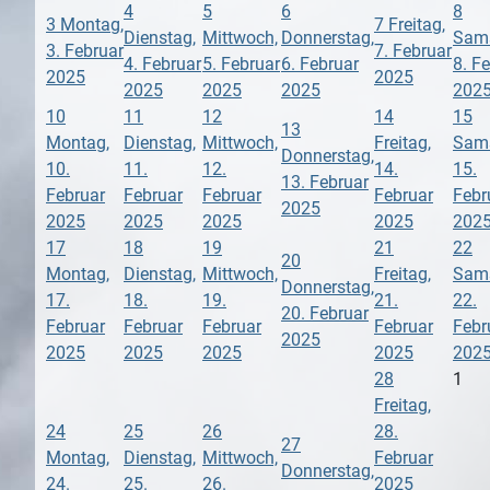
4
5
6
8
3
Montag,
7
Freitag,
Dienstag,
Mittwoch,
Donnerstag,
Sams
3. Februar
7. Februar
4. Februar
5. Februar
6. Februar
8. F
2025
2025
2025
2025
2025
202
10
11
12
14
15
13
Montag,
Dienstag,
Mittwoch,
Freitag,
Sams
Donnerstag,
10.
11.
12.
14.
15.
13. Februar
Februar
Februar
Februar
Februar
Febr
2025
2025
2025
2025
2025
202
17
18
19
21
22
20
Montag,
Dienstag,
Mittwoch,
Freitag,
Sams
Donnerstag,
17.
18.
19.
21.
22.
20. Februar
Februar
Februar
Februar
Februar
Febr
2025
2025
2025
2025
2025
202
28
1
Freitag,
24
25
26
28.
27
Montag,
Dienstag,
Mittwoch,
Februar
Donnerstag,
24.
25.
26.
2025