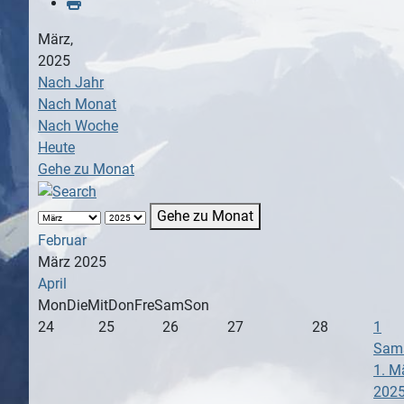
März,
2025
Nach Jahr
Nach Monat
Nach Woche
Heute
Gehe zu Monat
Gehe zu Monat
Februar
März 2025
April
Mon
Die
Mit
Don
Fre
Sam
Son
24
25
26
27
28
1
Sams
1. M
202