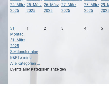
24. März
25. März
26. März
27. März
28. März
29. 
2025
2025
2025
2025
2025
202
31
1
2
3
4
5
Montag,
31. März
2025
Sektionstermine
B&KTermine
Alle Kategorien ...
Events aller Kategorien anzeigen