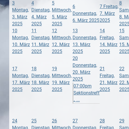
3
4
5
8
6
7
Freitag,
Montag,
Dienstag,
Mittwoch,
Sams
Donnerstag,
7. März
3. März
4. März
5. März
8. M
6. März 2025
2025
2025
2025
2025
202
10
11
12
13
14
15
Montag,
Dienstag,
Mittwoch,
Donnerstag,
Freitag,
Sams
10. März
11. März
12. März
13. März
14. März
15. 
2025
2025
2025
2025
2025
202
20
Donnerstag,
17
18
19
21
22
20. März
Montag,
Dienstag,
Mittwoch,
Freitag,
Sams
2025
17. März
18. März
19. März
21. März
22. 
07:00pm
2025
2025
2025
2025
202
Sektionstreff
„ ...
24
25
26
27
28
29
Montag,
Dienstag,
Mittwoch,
Donnerstag,
Freitag,
Sams